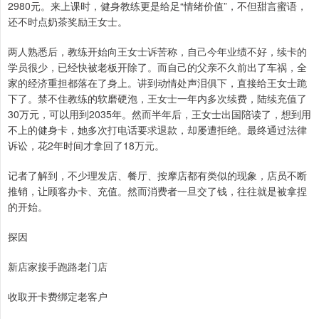
2980元。来上课时，健身教练更是给足“情绪价值”，不但甜言蜜语，
还不时点奶茶奖励王女士。
两人熟悉后，教练开始向王女士诉苦称，自己今年业绩不好，续卡的
学员很少，已经快被老板开除了。而自己的父亲不久前出了车祸，全
家的经济重担都落在了身上。讲到动情处声泪俱下，直接给王女士跪
下了。禁不住教练的软磨硬泡，王女士一年内多次续费，陆续充值了
30万元，可以用到2035年。然而半年后，王女士出国陪读了，想到用
不上的健身卡，她多次打电话要求退款，却屡遭拒绝。最终通过法律
诉讼，花2年时间才拿回了18万元。
记者了解到，不少理发店、餐厅、按摩店都有类似的现象，店员不断
推销，让顾客办卡、充值。然而消费者一旦交了钱，往往就是被拿捏
的开始。
探因
新店家接手跑路老门店
收取开卡费绑定老客户