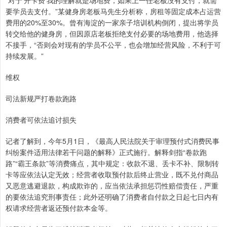
“对于‘开卡费’我的理解就是场地费，如果上一任老板没有支付，就需
要学员去支付。”某健身房老板马先生分析称，房租等固定成本占运营
费用的20%至30%。曾有海淀的一家亲子培训机构倒闭，提出将学员
转交给他的健身房，但因原店老板拒绝支付必要的场地费用，他选择
不接手，“否则会对现有的学员不公平，也会增加经营风险，不利于可
持续发展。”
维权
司法新规严打卷款跑路
消费者可依法追讨损失
记者了解到，今年5月1日，《最高人民法院关于审理预付式消费民事
纠纷案件适用法律若干问题的解释》正式施行。解释剑指“卷款跑
路”“霸王条款”等消费痛点，其中规定：收款不退、丢卡不补、限制转
卡等应依法认定无效；经营者收取预付款后终止营业，既不兑付商品
又恶意逃避退款，构成欺诈的，应当依法承担惩罚性赔偿责任，严重
的要依法追究刑事责任；此外还明确了消费者自付款之日起七日内有
权请求经营者返还预付款本金等。