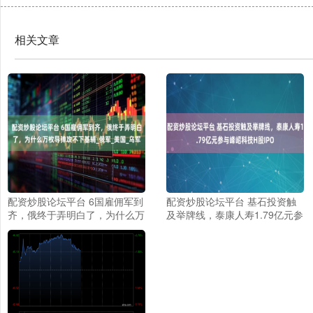
相关文章
配资炒股论坛平台 6国雇佣军到
配资炒股论坛平台 基石投资触
齐，俄终于弄明白了，为什么万
及举牌线，泰康人寿1.79亿元参
枚导弹攻不下基辅_俄军_美国_
与峰岹科技H股IPO
乌军