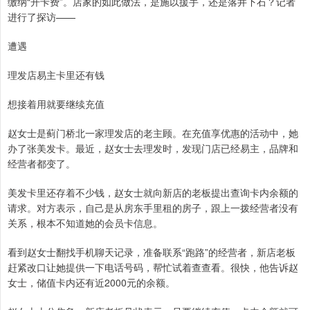
缴纳“开卡费”。店家的如此做法，是施以援手，还是落井下石？记者
进行了探访——
遭遇
理发店易主卡里还有钱
想接着用就要继续充值
赵女士是蓟门桥北一家理发店的老主顾。在充值享优惠的活动中，她
办了张美发卡。最近，赵女士去理发时，发现门店已经易主，品牌和
经营者都变了。
美发卡里还存着不少钱，赵女士就向新店的老板提出查询卡内余额的
请求。对方表示，自己是从房东手里租的房子，跟上一拨经营者没有
关系，根本不知道她的会员卡信息。
看到赵女士翻找手机聊天记录，准备联系“跑路”的经营者，新店老板
赶紧改口让她提供一下电话号码，帮忙试着查查看。很快，他告诉赵
女士，储值卡内还有近2000元的余额。