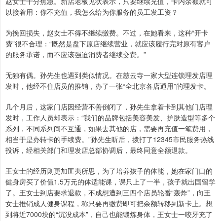
赵女士十分焦急。新店老板见状表示，只要继续充值，卡内余额就可
以接着用：你不充值，我怎么给为你服务的员工发工资？
为挽回损失，赵女士不得不继续缴费。不过，在她看来，这种“开卡
费”很不合理：“既然是盘下原店继续营业，就应该履行完对原有客户
的服务承诺，而不应该强迫消费者继续交费。”
无独有偶。孙先生也遇到类似情况。在慈云寺一家大型连锁理发店理
发时，他经不住店员的推销，办了一张“全北京各店通用”的理发卡。
几个月后，这家门店因经营不善倒闭了，孙先生拿着卡到其他门店理
发时，工作人员却表示：“我们的品牌包括美容美发、护肤造型等多个
系列，不同系列间不互通，如果去其他的店，需要再充值一笔费用，
相当于是办转卡的手续费。”孙先生听后，拨打了12345市民服务热线
投诉，经相关部门和理发店总部协调后，最终同意全额退款。
王女士的经历则更加匪夷所思，为了培养孩子的体能，她在家门口的
健身房买了价值1.5万元的体适能课，课只上了一半，孩子就出国留学
了。王女士到店要求退款，不成想遭到三四个店员轮番“轰炸”，向王
女士推销成人健身课程，称只要再缴费即可把余额转移到新卡上。想
到将近7000块的“沉没成本”，自己也能锻炼身体，王女士一咬牙充了