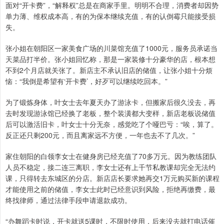
面对“开卡费”，“解释权”总是在商家手里。明明不合理，消费者却因势
单力薄、维权成本高，有的为保本继续充值，有的认倒霉只能接受损
失。
张小姐在朝阳区一家美食广场的川菜馆充值了1000元，服务员承诺当
天菜品打半价。张小姐回忆称，那是一家装修十分豪华的店，根本想
不到2个月店就关张了。新店主不承认旧店的储值，让张小姐十分烦
恼：“我倒是希望有‘开卡费’，好歹可以继续吃回本。”
为了锻炼身体，叶女士去年夏天办了游泳卡，但搬家后很久没去，再
去时发现游泳馆已经换了老板，整个装潢都大变样，新店老板说储值
后可以激活旧卡，叶女士十分无奈，感觉吃了个哑巴亏：“唉，算了。
反正还只剩200元，而且离家远不方便，一年也去不了几次。”
家住朝阳的白领李女士在健身房已经充值了70多万元。因为教练团队
人员不稳定，接二连三离职，李女士还有上千节私教课却完全无法约
课，只得转去东城区的分店。新店店长要求她再交1万元购买新的课程
才能使用之前的储值，李女士此时已经意识到风险，拒绝再缴费，最
终找律师，通过法律手段申请退款成功。
“办舞蹈卡时说，开卡就送5课时，不限时使用，后来没去就打电话催