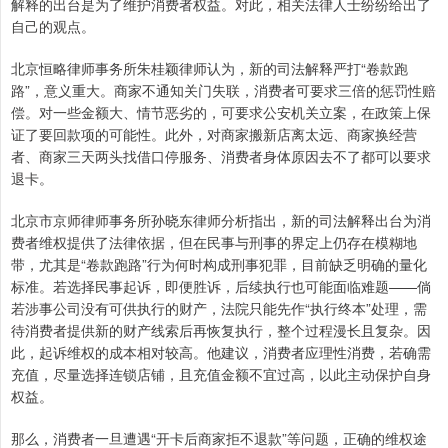
解释的出台是为了维护消费者权益。对此，相关法律人士纷纷给出了
自己的观点。
北京恒略律师事务所朱桂颖律师认为，新的司法解释严打“卷款跑
路”，意义重大。商家不通知关门失联，消费者可要求三倍的惩罚性赔
偿。对一些金额大、情节恶劣的，可要求公安机关立案，在政策上保
证了要回款项的可能性。此外，对商家搬新店离太远、商家换经营
者、商家三天两头找借口停服务、消费者身体原因去不了都可以要求
退卡。
北京市京师律师事务所孙晓东律师分析指出，新的司法解释出台为消
费者维权提供了法律依据，但在民事与刑事的界定上仍存在模糊地
带，尤其是“卷款跑路”行为何时构成刑事犯罪，目前缺乏明确的量化
标准。若选择民事起诉，即便胜诉，后续执行也可能面临难题——倘
若涉事公司没有可供执行的财产，法院只能先作“执行终本”处理，需
待消费者提供新的财产线索后再恢复执行，整个过程漫长且复杂。因
此，起诉维权的成本相对较高。他建议，消费者应理性消费，若确需
充值，尽量选择连锁店铺，且充值金额不宜过高，以此主动保护自身
权益。
那么，消费者一旦遭遇“开卡后商家拒不退款”等问题，正确的维权途