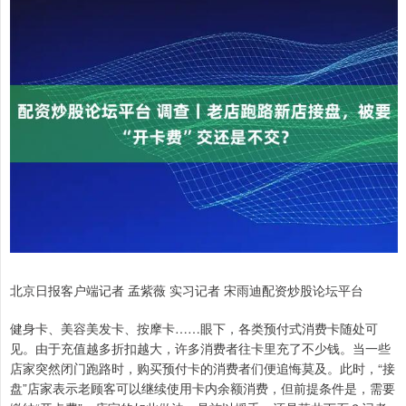
北京日报客户端记者 孟紫薇 实习记者 宋雨迪配资炒股论坛平台
健身卡、美容美发卡、按摩卡……眼下，各类预付式消费卡随处可
见。由于充值越多折扣越大，许多消费者往卡里充了不少钱。当一些
店家突然闭门跑路时，购买预付卡的消费者们便追悔莫及。此时，“接
盘”店家表示老顾客可以继续使用卡内余额消费，但前提条件是，需要