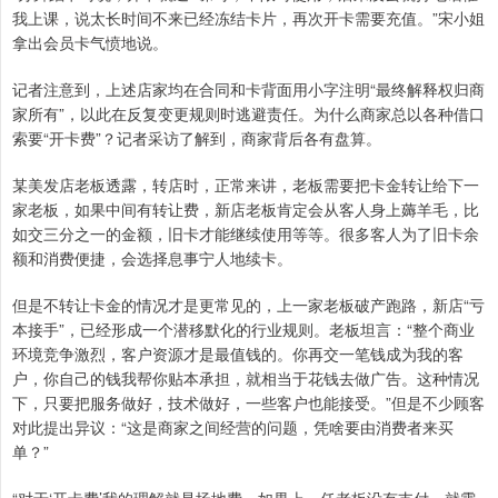
我上课，说太长时间不来已经冻结卡片，再次开卡需要充值。”宋小姐
拿出会员卡气愤地说。
记者注意到，上述店家均在合同和卡背面用小字注明“最终解释权归商
家所有”，以此在反复变更规则时逃避责任。为什么商家总以各种借口
索要“开卡费”？记者采访了解到，商家背后各有盘算。
某美发店老板透露，转店时，正常来讲，老板需要把卡金转让给下一
家老板，如果中间有转让费，新店老板肯定会从客人身上薅羊毛，比
如交三分之一的金额，旧卡才能继续使用等等。很多客人为了旧卡余
额和消费便捷，会选择息事宁人地续卡。
但是不转让卡金的情况才是更常见的，上一家老板破产跑路，新店“亏
本接手”，已经形成一个潜移默化的行业规则。老板坦言：“整个商业
环境竞争激烈，客户资源才是最值钱的。你再交一笔钱成为我的客
户，你自己的钱我帮你贴本承担，就相当于花钱去做广告。这种情况
下，只要把服务做好，技术做好，一些客户也能接受。”但是不少顾客
对此提出异议：“这是商家之间经营的问题，凭啥要由消费者来买
单？”