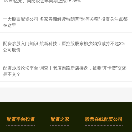
18.69亿元、同比较去年同期上涨15.35%
十大股票配资公司 多家券商解读特朗普“对等关税” 投资关注点都
在这里
配资炒股入门知识 航新科技：原控股股东柳少娟拟减持不超3%
公司股份
配资炒股论坛平台 调查丨老店跑路新店接盘，被要“开卡费”交还
是不交？
配资平台投资
配资之家
股票在线配资公司