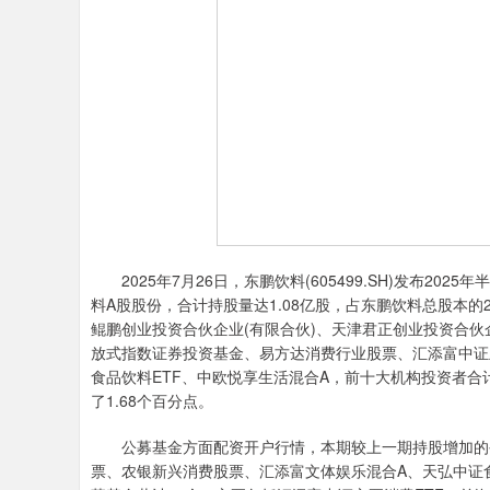
2025年7月26日，东鹏饮料(605499.SH)发布202
料A股股份，合计持股量达1.08亿股，占东鹏饮料总股本的
鲲鹏创业投资合伙企业(有限合伙)、天津君正创业投资合伙企
放式指数证券投资基金、易方达消费行业股票、汇添富中证
食品饮料ETF、中欧悦享生活混合A，前十大机构投资者合
了1.68个百分点。
公募基金方面配资开户行情，本期较上一期持股增加的公
票、农银新兴消费股票、汇添富文体娱乐混合A、天弘中证