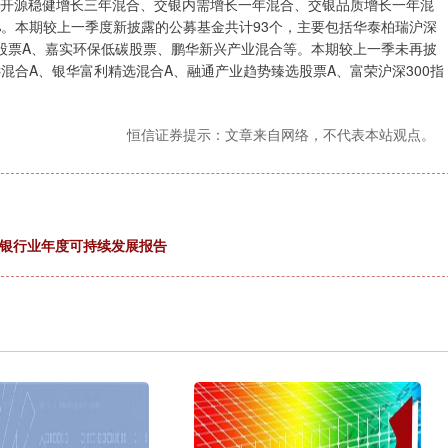
前海开源稳健增长三年混合、交银内需增长一年混合、交银品质增长一年混
6%。本期较上一季度新披露的公募基金共计93个，主要包括华泰柏瑞沪深
有股票A、嘉实环保低碳股票、鹏华新兴产业混合等。本期较上一季未再披
混合A、银华富利精选混合A、融通产业趋势臻选股票A、富荣沪深300指
恒信证券提示：文章来自网络，不代表本站观点。
份银行业年度可持续发展报告