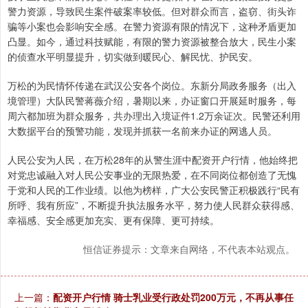
警力资源，导致民生案件破案率较低。但对群众而言，盗窃、街头诈
骗等小案也会影响安全感。在警力资源有限的情况下，这种矛盾更加
凸显。如今，通过科技赋能，有限的警力资源被整合放大，民生小案
的侦查水平明显提升，切实做到暖民心、解民忧、护民安。
万松的为民情怀传递在武汉公安各个岗位。东新分局政务服务（出入
境管理）大队民警蒋薇介绍，暑期以来，办证窗口开展延时服务，每
周六都加班为群众服务，共办理出入境证件1.2万余证次。民警还利用
大数据平台的预警功能，发现并抓获一名前来办证的网逃人员。
人民公安为人民，在万松28年的从警生涯中配资开户行情，他始终把
对党忠诚融入对人民公安事业的无限热爱，在不同岗位都创造了无愧
于党和人民的工作业绩。以他为榜样，广大公安民警正积极践行“民有
所呼、我有所应”，不断提升执法服务水平，努力使人民群众获得感、
幸福感、安全感更加充实、更有保障、更可持续。
恒信证券提示：文章来自网络，不代表本站观点。
上一篇：
配资开户行情 骑士乳业受行政处罚200万元，不再从事任