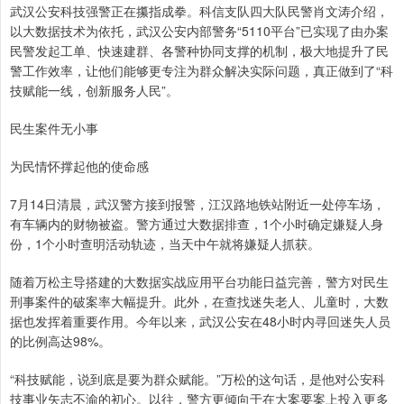
武汉公安科技强警正在攥指成拳。科信支队四大队民警肖文涛介绍，
以大数据技术为依托，武汉公安内部警务“5110平台”已实现了由办案
民警发起工单、快速建群、各警种协同支撑的机制，极大地提升了民
警工作效率，让他们能够更专注为群众解决实际问题，真正做到了“科
技赋能一线，创新服务人民”。
民生案件无小事
为民情怀撑起他的使命感
7月14日清晨，武汉警方接到报警，江汉路地铁站附近一处停车场，
有车辆内的财物被盗。警方通过大数据排查，1个小时确定嫌疑人身
份，1个小时查明活动轨迹，当天中午就将嫌疑人抓获。
随着万松主导搭建的大数据实战应用平台功能日益完善，警方对民生
刑事案件的破案率大幅提升。此外，在查找迷失老人、儿童时，大数
据也发挥着重要作用。今年以来，武汉公安在48小时内寻回迷失人员
的比例高达98%。
“科技赋能，说到底是要为群众赋能。”万松的这句话，是他对公安科
技事业矢志不渝的初心。以往，警方更倾向于在大案要案上投入更多