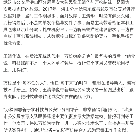
武汉市公安局洪山区分局网安大队民警王清华与万松结缘，是因为一
次数据系统的故障。2017年，洪山分局信息系统与武汉市公安局进行
数据对接，当时工作刚起步，面对故障，王清华一时没有解决头绪。
万松得知后，不是简单发个指导文件了事，而是主动带着笔记本和工
具包来到洪山分局，扎在机房里，一边听民警描述建设需求，一边在
白板上画出系统框架，从数据接口标准到保密防护要点，手把手指导
优化方案。
王清华说，在后续系统迭代中，万松始终是他们最坚实的后盾，“他常
说，科技赋能不是一个人的单打独斗，得让每个基层民警都能用得
上、用得好”。
万松是个“闲不住的人”，他把“闲下来”的时间，都用在指导新人、编写
技术手册上。如今，王清华也带着年轻的科技民警一起跑派出所、跟
办案队，把科技成果转化成实实在在的战斗力。
“万松同志善于将科技与公安业务相结合，非常值得我们学习。”武汉
市公安局禁毒支队民警薛运主要负责禁毒大数据建模、情报研判等工
作，他表示，将以万松为榜样，进一步强化技术水平，主动参与基层
所队案件办理，通过“业务+技术”有机结合方式为禁毒工作作贡献。