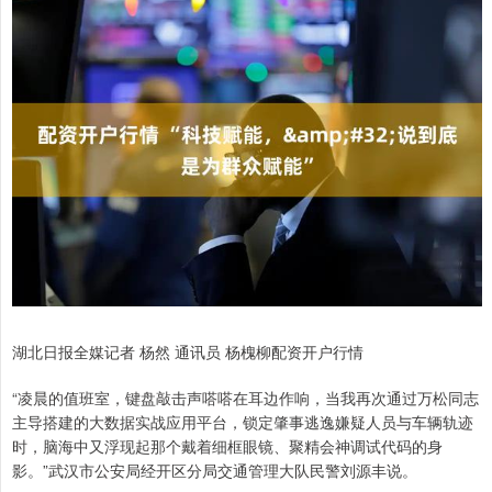
湖北日报全媒记者 杨然 通讯员 杨槐柳配资开户行情
“凌晨的值班室，键盘敲击声嗒嗒在耳边作响，当我再次通过万松同志
主导搭建的大数据实战应用平台，锁定肇事逃逸嫌疑人员与车辆轨迹
时，脑海中又浮现起那个戴着细框眼镜、聚精会神调试代码的身
影。”武汉市公安局经开区分局交通管理大队民警刘源丰说。