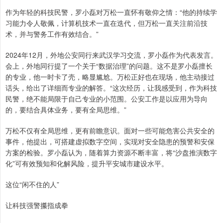
作为年轻的科技民警，罗小磊对万松一直怀有敬仰之情：“他的持续学
习能力令人敬佩，计算机技术一直在迭代，但万松一直关注前沿技
术，并与警务工作有效结合。”
2024年12月，外地公安同行来武汉学习交流，罗小磊作为代表发言。
会上，外地同行提了一个关于“数据治理”的问题。这不是罗小磊擅长
的专业，他一时卡了壳，略显尴尬。万松正好也在现场，他主动接过
话头，给出了详细而专业的解答。“这次经历，让我感受到，作为科技
民警，绝不能局限于自己专业的小范围。公安工作是以应用为导向
的，要结合具体业务，要有全局思维。”
万松不仅有全局思维，更有前瞻意识。面对一些可能危害公共安全的
事件，他提出，可搭建虚拟数字空间，实现对安全隐患的预警和安保
方案的检验。罗小磊认为，随着算力资源不断丰富，将“沙盘推演数字
化”可有效预知和化解风险，提升平安城市建设水平。
这位“闲不住的人”
让科技强警攥指成拳