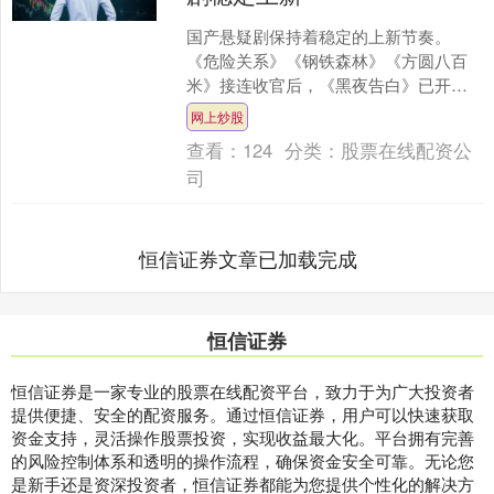
国产悬疑剧保持着稳定的上新节奏。
《危险关系》《钢铁森林》《方圆八百
米》接连收官后，《黑夜告白》已开
播，《低智商犯罪》也已定档。 《黑夜
网上炒股
告白》由王之执导，言桄、严....
查看：
124
分类：
股票在线配资公
司
恒信证券文章已加载完成
恒信证券
恒信证券是一家专业的股票在线配资平台，致力于为广大投资者
提供便捷、安全的配资服务。通过恒信证券，用户可以快速获取
资金支持，灵活操作股票投资，实现收益最大化。平台拥有完善
的风险控制体系和透明的操作流程，确保资金安全可靠。无论您
是新手还是资深投资者，恒信证券都能为您提供个性化的解决方